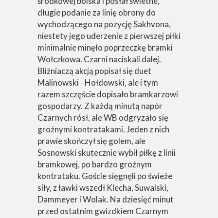
środkowej boiska i posłał świetne,
długie podanie za linię obrony do
wychodzącego na pozycję Sakhvona,
niestety jego uderzenie z pierwszej piłki
minimalnie minęło poprzeczkę bramki
Wołczkowa. Czarni naciskali dalej.
Bliźniaczą akcją popisał się duet
Malinowski - Hołdowski, ale i tym
razem szczęście dopisało bramkarzowi
gospodarzy. Z każdą minutą napór
Czarnych rósł, ale WB odgryzało się
groźnymi kontratakami. Jeden z nich
prawie skończył się golem, ale
Sosnowski skutecznie wybił piłkę z linii
bramkowej, po bardzo groźnym
kontrataku. Goście sięgnęli po świeże
siły, z ławki wszedł Klecha, Suwalski,
Dammeyer i Wolak. Na dziesięć minut
przed ostatnim gwizdkiem Czarnym