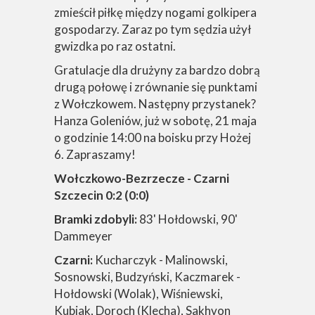
zmieścił piłkę między nogami golkipera
gospodarzy. Zaraz po tym sędzia użył
gwizdka po raz ostatni.
Gratulacje dla drużyny za bardzo dobrą
drugą połowę i zrównanie się punktami
z Wołczkowem. Następny przystanek?
Hanza Goleniów, już w sobotę, 21 maja
o godzinie 14:00 na boisku przy Hożej
6. Zapraszamy!
Wołczkowo-Bezrzecze - Czarni
Szczecin 0:2 (0:0)
Bramki zdobyli:
83' Hołdowski, 90'
Dammeyer
Czarni:
Kucharczyk - Malinowski,
Sosnowski, Budzyński, Kaczmarek -
Hołdowski (Wolak), Wiśniewski,
Kubiak, Doroch (Klecha), Sakhvon