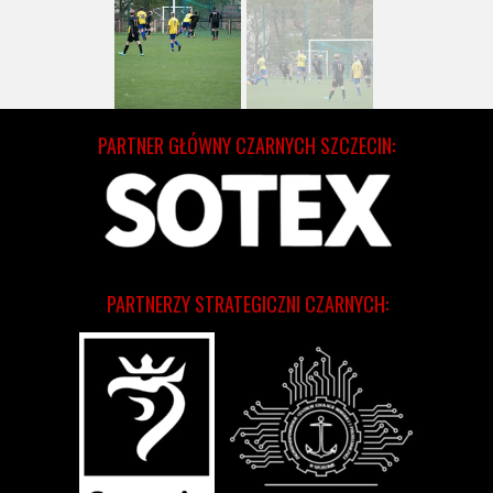
PARTNER GŁÓWNY CZARNYCH SZCZECIN:
PARTNERZY STRATEGICZNI CZARNYCH: