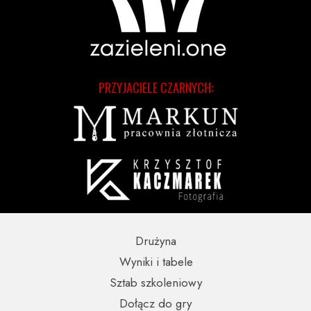
PRZYJACIELE CZARNYCH:
Drużyna
Wyniki i tabele
Sztab szkoleniowy
Dołącz do gry