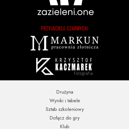
PRZYJACIELE CZARNYCH:
Drużyna
Wyniki i tabele
Sztab szkoleniowy
Dołącz do gry
Klub