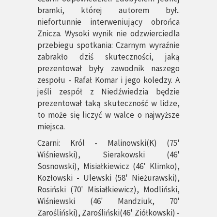
bramki, której autorem był..
niefortunnie interweniujący obrońca
Znicza. Wysoki wynik nie odzwierciedla
przebiegu spotkania: Czarnym wyraźnie
zabrakło dziś skuteczności, jaką
prezentował były zawodnik naszego
zespołu - Rafał Komar i jego koledzy. A
jeśli zespół z Niedźwiedzia będzie
prezentował taką skuteczność w lidze,
to może się liczyć w walce o najwyższe
miejsca.
Czarni: Król - Malinowski(K) (75'
Wiśniewski), Sierakowski (46'
Sosnowski), Misiałkiewicz (46' Klimko),
Kozłowski - Ulewski (58' Nieżurawski),
Rosiński (70' Misiałkiewicz), Modliński,
Wiśniewski (46' Mandziuk, 70'
Zarośliński), Zarośliński(46' Ziółkowski) -