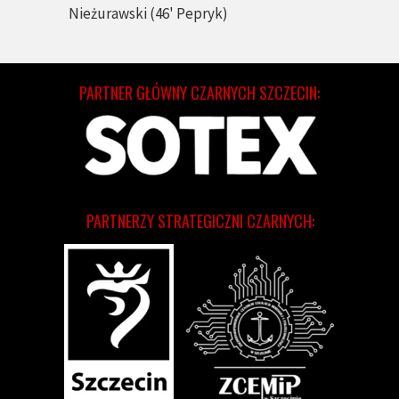
Nieżurawski (46' Pepryk)
PARTNER GŁÓWNY CZARNYCH SZCZECIN:
PARTNERZY STRATEGICZNI CZARNYCH: