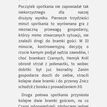
Początek spotkania nie zapowiadał tak
niekorzystnego dla naszej
drużyny wyniku. Pierwsze trzydzieści
minut spotkania to wyrównana gra z
nieznaczną przewagą gospodarzy,
którzy mimo stwarzanych sytuacji, nie
znaleźli drogi do bramki gości. W 33
minucie, kontrowersyjną decyzję o
rzucie karnym podjął sędzia zawodów, i
choć bramkarz Czarnych, Henryk Król
obronił strzał z jedenastki, to wobec
dobitki był już bezradny. Zanim
gospodarze doszli do siebie, stracili
kolejne dwie bramki i do przerwy Znicz
schodził z boiska z prowadzeniem 3:0.
Druga połowa spotkania przyniosła
kolejne dwie bramki gościom, na co
Czarni odpowiedzieli zdobyciem jednej